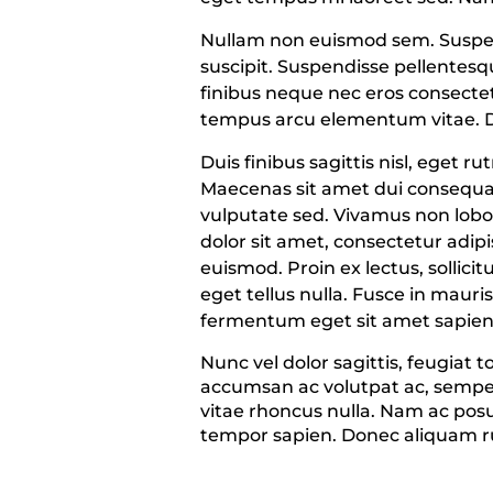
Nullam non euismod sem. Suspen
suscipit. Suspendisse pellentesque
finibus neque nec eros consectet
tempus arcu elementum vitae. Du
Duis finibus sagittis nisl, eget 
Maecenas sit amet dui consequat,
vulputate sed. Vivamus non lobo
dolor sit amet, consectetur adip
euismod. Proin ex lectus, sollici
eget tellus nulla. Fusce in mauris
fermentum eget sit amet sapien
Nunc vel dolor sagittis, feugia
accumsan ac volutpat ac, semper i
vitae rhoncus nulla. Nam ac pos
tempor sapien. Donec aliquam ru