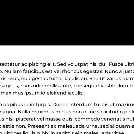
ctetur adipiscing elit. Sed volutpat nisi dui. Fusce ultr
o. Nullam faucibus est vel rhoncus egestas. Nunc a just
is risus, eu egestas tortor iaculis eu. Sed ut varius dia
agittis, risus odio mollis ante, consequat vestibulum te
us maximus ipsum id eleifend iaculis.
m dapibus id in turpis. Donec interdum turpis ut max
 magna. Nulla maximus metus non nunc sollicitudin pe
tus nisi, placerat vel massa quis, commodo venenatis n
estie non. Praesent ac malesuada urna, sed aliquam eli
ltrices ligula nibh, in sagittis elit malesuada vitae.