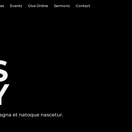
ies
Events
Give Online
Sermons
Contact
S
Y
agna et natoque nascetur.