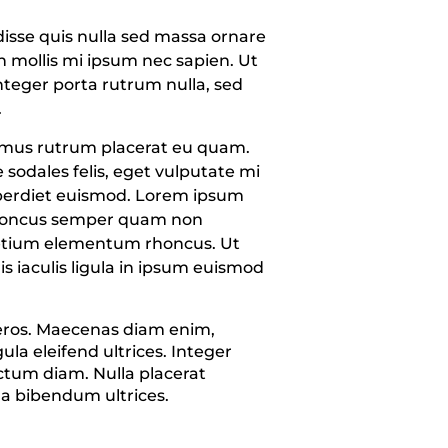
sse quis nulla sed massa ornare
 in mollis mi ipsum nec sapien. Ut
nteger porta rutrum nulla, sed
.
maximus rutrum placerat eu quam.
sodales felis, eget vulputate mi
mperdiet euismod. Lorem ipsum
n rhoncus semper quam non
 pretium elementum rhoncus. Ut
ris iaculis ligula in ipsum euismod
 eros. Maecenas diam enim,
ula eleifend ultrices. Integer
ctum diam. Nulla placerat
la bibendum ultrices.