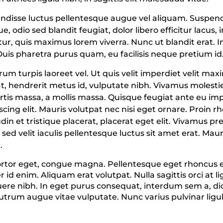
disse luctus pellentesque augue vel aliquam. Suspendi
, odio sed blandit feugiat, dolor libero efficitur lacus,
ur, quis maximus lorem viverra. Nunc ut blandit erat. I
is pharetra purus quam, eu facilisis neque pretium id
rutrum turpis laoreet vel. Ut quis velit imperdiet velit 
 hendrerit metus id, vulputate nibh. Vivamus molestie 
rtis massa, a mollis massa. Quisque feugiat ante eu i
iscing elit. Mauris volutpat nec nisi eget ornare. Proi
tudin et tristique placerat, placerat eget elit. Vivamus
 sed velit iaculis pellentesque luctus sit amet erat. Mau
.
t tortor eget, congue magna. Pellentesque eget rhoncus
d enim. Aliquam erat volutpat. Nulla sagittis orci at lig
uere nibh. In eget purus consequat, interdum sem a, di
trum augue vitae vulputate. Nunc varius pulvinar ligu